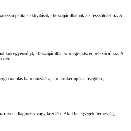
araszimpatikus aktivitását, · hozzájárulhatnak a stresszoldáshoz. A
motikus egyensúlyt, · hozzájárulhat az idegrendszeri relaxációhoz. A
rzetre.
aáramlás harmonizálása, a mikrokeringés elősegítése, a
 orvosi diagnózist vagy kezelést. Akut betegségek, terhesség,
×
Close