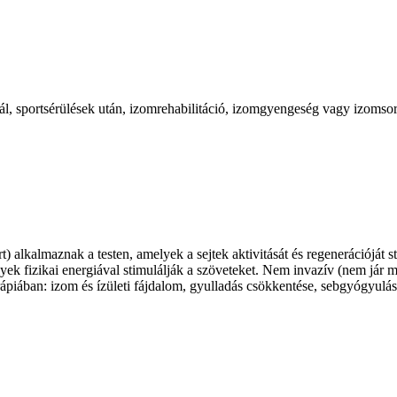
l, sportsérülések után, izomrehabilitáció, izomgyengeség vagy izomsor
 alkalmaznak a testen, amelyek a sejtek aktivitását és regenerációját 
yek fizikai energiával stimulálják a szöveteket. Nem invazív (nem jár mű
erápiában: izom és ízületi fájdalom, gyulladás csökkentése, sebgyógyulás