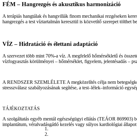
FÉM – Hangrezgés és akusztikus harmonizáció
A terápiás hangtálak és hangvillák finom mechanikai rezgéseken kereszt
hangrezgés a test víztartalmán keresztül is közvetítő szerepet tölthet be, 
VÍZ – Hidratáció és élettani adaptáció
A szervezet több mint 70%-a víz. A megfelelő hőmérsékletű és összetét
vízfogyasztás körülményei – hőmérséklet, figyelem, jelentésadás – psz
A RENDSZER SZEMLÉLETE A megközelítés célja nem betegségkezelés, 
stresszválasz szabályozásának segítése, a test–lélek–információ egysé
TÁJÉKOZTATÁS
A szolgáltatás egyéb mentál egészségügyi ellátás (TEÁOR 869903) beso
implantátum, véralvadásgátló kezelés vagy súlyos kardiológiai állapot 