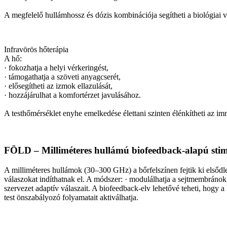
A megfelelő hullámhossz és dózis kombinációja segítheti a biológiai vá
Infravörös hőterápia
A hő:
· fokozhatja a helyi vérkeringést,
· támogathatja a szöveti anyagcserét,
· elősegítheti az izmok ellazulását,
· hozzájárulhat a komfortérzet javulásához.
A testhőmérséklet enyhe emelkedése élettani szinten élénkítheti az imm
FÖLD – Milliméteres hullámú biofeedback-alapú stim
A milliméteres hullámok (30–300 GHz) a bőrfelszínen fejtik ki elsődl
válaszokat indíthatnak el. A módszer: · modulálhatja a sejtmembránok e
szervezet adaptív válaszait. A biofeedback-elv lehetővé teheti, hogy
test önszabályozó folyamatait aktiválhatja.