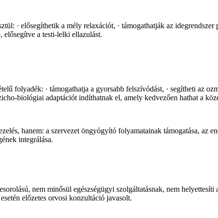
ül: · elősegíthetik a mély relaxációt, · támogathatják az idegrendszer p
elősegítve a testi-lelki ellazulást.
elű folyadék: · támogathatja a gyorsabb felszívódást, · segítheti az oz
icho-biológiai adaptációt indíthatnak el, amely kedvezően hathat a közé
hanem: a szervezet öngyógyító folyamatainak támogatása, az energi
gének integrálása.
rolású, nem minősül egészségügyi szolgáltatásnak, nem helyettesíti az
esetén előzetes orvosi konzultáció javasolt.