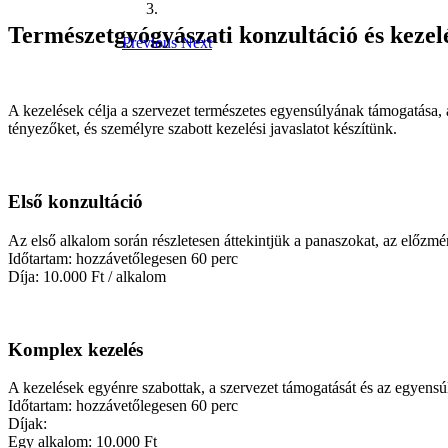
Természetgyógyászati konzultáció és kezel
Previous
Next
A kezelések célja a szervezet természetes egyensúlyának támogatása, a
tényezőket, és személyre szabott kezelési javaslatot készítünk.
Első konzultáció
Az első alkalom során részletesen áttekintjük a panaszokat, az előzmén
Időtartam: hozzávetőlegesen 60 perc
Díja: 10.000 Ft / alkalom
Komplex kezelés
A kezelések egyénre szabottak, a szervezet támogatását és az egyensúly
Időtartam: hozzávetőlegesen 60 perc
Díjak:
Egy alkalom: 10.000 Ft