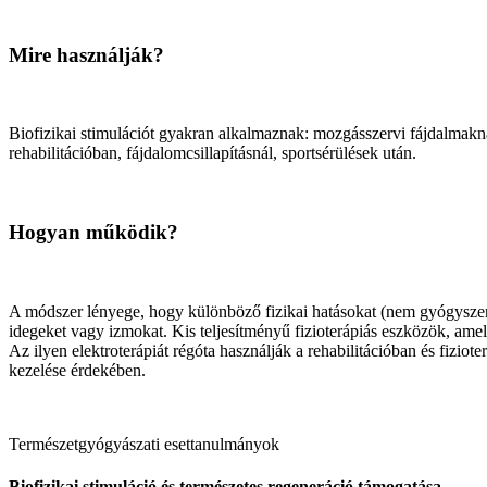
Mire használják?
Biofizikai stimulációt gyakran alkalmaznak: mozgásszervi fájdalmakná
rehabilitációban, fájdalomcsillapításnál, sportsérülések után.
Hogyan működik?
A módszer lényege, hogy különböző fizikai hatásokat (nem gyógyszert)
idegeket vagy izmokat. Kis teljesítményű fizioterápiás eszközök, amel
Az ilyen elektroterápiát régóta használják a rehabilitációban és fiziot
kezelése érdekében.
Természetgyógyászati esettanulmányok
Biofizikai stimuláció és természetes regeneráció támogatása