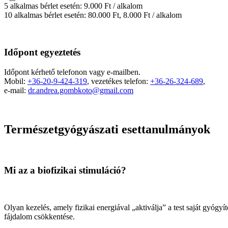
5 alkalmas bérlet esetén: 9.000 Ft / alkalom
10 alkalmas bérlet esetén: 80.000 Ft, 8.000 Ft / alkalom
Időpont egyeztetés
Időpont kérhető telefonon vagy e-mailben.
Mobil:
+36-20-9-424-319
, vezetékes telefon:
+36-26-324-689
,
e-mail:
dr.andrea.gombkoto@gmail.com
Természetgyógyászati esettanulmányok
Mi az a biofizikai stimuláció?
Olyan kezelés, amely fizikai energiával „aktiválja” a test saját gyógy
fájdalom csökkentése.