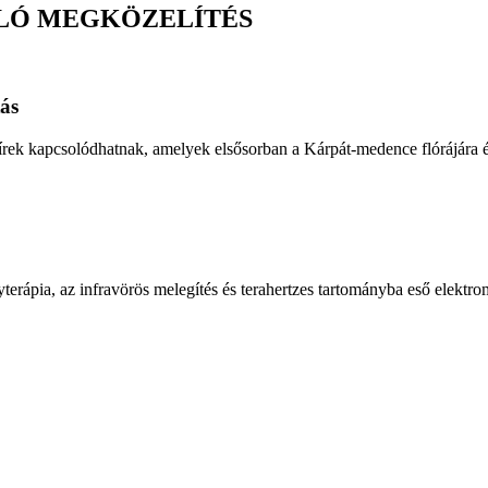
LÓ MEGKÖZELÍTÉS
ás
xírek kapcsolódhatnak, amelyek elsősorban a Kárpát-medence flórájára é
rápia, az infravörös melegítés és terahertzes tartományba eső elektrom