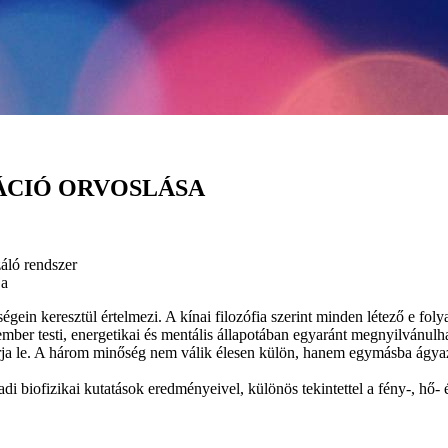
ÁCIÓ ORVOSLÁSA
áló rendszer
ja
ségein keresztül értelmezi. A kínai filozófia szerint minden létező e 
ber testi, energetikai és mentális állapotában egyaránt megnyilvánulh
 írja le. A három minőség nem válik élesen külön, hanem egymásba ágya
adi biofizikai kutatások eredményeivel, különös tekintettel a fény-, hő-