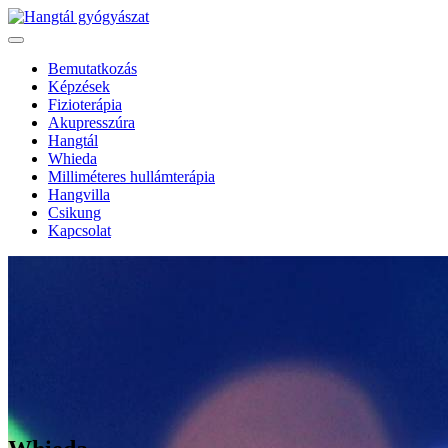
Bemutatkozás
Képzések
Fizioterápia
Akupresszúra
Hangtál
Whieda
Milliméteres hullámterápia
Hangvilla
Csikung
Kapcsolat