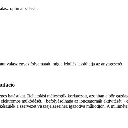
lasz optimalizálását.
unválasz egyes folyamatait, míg a lehűlés lassíthatja az anyagcserét.
uláció
eges hatásukat. Behatolási mélységük korlátozott, azonban a bőr gazdag
lektromos működését, · befolyásolhatja az ioncsatornák aktivitását, · el
 a készülék a szervezet visszajelzéseihez igazodva működjön. A millimé