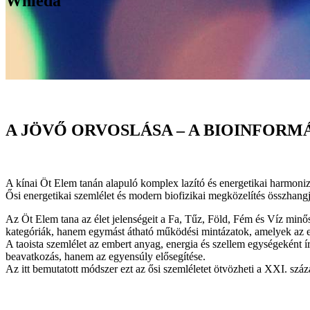
Whieda
A JÖVŐ ORVOSLÁSA – A BIOINFORM
A kínai Öt Elem tanán alapuló komplex lazító és energetikai harmoniz
Ősi energetikai szemlélet és modern biofizikai megközelítés összhang
Az Öt Elem tana az élet jelenségeit a Fa, Tűz, Föld, Fém és Víz minő
kategóriák, hanem egymást átható működési mintázatok, amelyek az em
A taoista szemlélet az embert anyag, energia és szellem egységeként
beavatkozás, hanem az egyensúly elősegítése.
Az itt bemutatott módszer ezt az ősi szemléletet ötvözheti a XXI. száz