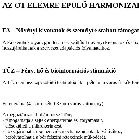
AZ ÖT ELEMRE ÉPÜLŐ HARMONIZÁ
FA – Növényi kivonatok és személyre szabott támogat
A Fa elemhez olyan, gondosan összeállított növényi kivonatok és eli
hozzájárulhatnak a szervezet adaptációs folyamataihoz.
TŰZ – Fény, hő és bioinformációs stimuláció
A Tűz elemhez kapcsolódó technológiák – például a vörös és kék fényte
Fényterápia (415 nm kék, 633 nm vörös tartomány)
A meghatározott hullámhosszú fény:
· támogathatja a sejtek energiatermelési folyamatait,
· elősegítheti a mikrokeringést,
· hozzájárulhat a regenerációs mechanizmusok aktiválásához,
· befolyásolhatja a bőr felszíni rétegeinek működését.