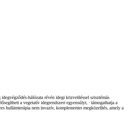
 idegvégződés-hálózata révén idegi közvetítéssel szisztémás
ősegítheti a vegetatív idegrendszeri egyensúlyt, · támogathatja a
teres hullámterápia nem invazív, komplementer megközelítés, amely a